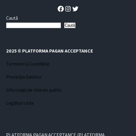
Facebook
Instagram
Twitter
Caută
Caută
2025 © PLATFORMA PAGAN ACCEPTANCE
Termenii și Condițiile
Protecția Datelor
Informații de interes public
Legături utile
PLATFORMA PAGAN ACCEPTANCE (PLATFORMA