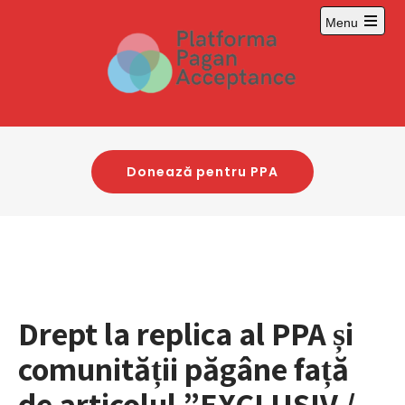
Skip
Menu
to
content
Donează pentru PPA
Drept la replica al PPA și
comunității păgâne față
de articolul ”EXCLUSIV /