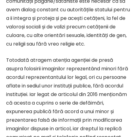
comunității păgâne/sataniste este necesar ca să
avem dialog constant cu autoritățile statului pentru
a ii integra și proteja și pe acești cetățeni, la fel de
valoroși sociali și de valizi precum cetățenii de
culoare, cu alte orientări sexuale, identități de gen,
cu religii sau fără vreo religie etc.
Totodată atragem atenția agenției de presă
asupra folosirii imaginilor reprezentând minori fără
acordul reprezentantului lor legal, ori cu persoane
aflate in sediul unor instituții publice, fără acordul
instituției. Iar legat de articolul din 2016 menționăm
că acesta a cuprins o serie de defăimări,
expunerea publică fără acord a unui minor și
prezentarea falsă de informații prin modificarea
imaginilor dispuse in articol, iar dreptul la replică