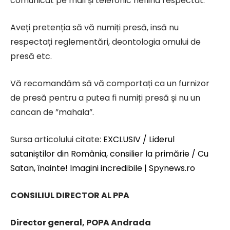
comunicat pe mail și telefonic nefiind respectat.
Aveți pretenția să vă numiți presă, insă nu
respectați reglementări, deontologia omului de
presă etc.
Vă recomandăm să vă comportați ca un furnizor
de presă pentru a putea fi numiți presă și nu un
cancan de ”mahala”.
Sursa articolului citate:
EXCLUSIV / Liderul
sataniștilor din România, consilier la primărie / Cu
Satan, înainte! Imagini incredibile | Spynews.ro
CONSILIUL DIRECTOR AL PPA
Director general, POPA Andrada