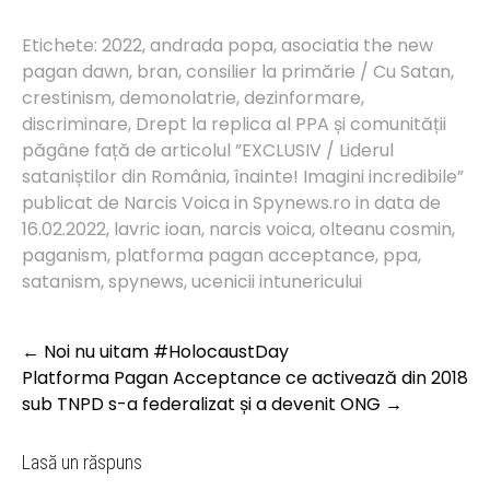
Etichete:
2022
,
andrada popa
,
asociatia the new
pagan dawn
,
bran
,
consilier la primărie / Cu Satan
,
crestinism
,
demonolatrie
,
dezinformare
,
discriminare
,
Drept la replica al PPA și comunității
păgâne față de articolul ”EXCLUSIV / Liderul
sataniștilor din România
,
înainte! Imagini incredibile”
publicat de Narcis Voica in Spynews.ro in data de
16.02.2022
,
lavric ioan
,
narcis voica
,
olteanu cosmin
,
paganism
,
platforma pagan acceptance
,
ppa
,
satanism
,
spynews
,
ucenicii intunericului
Post
←
Noi nu uitam #HolocaustDay
navigation
Platforma Pagan Acceptance ce activează din 2018
sub TNPD s-a federalizat și a devenit ONG
→
Lasă un răspuns