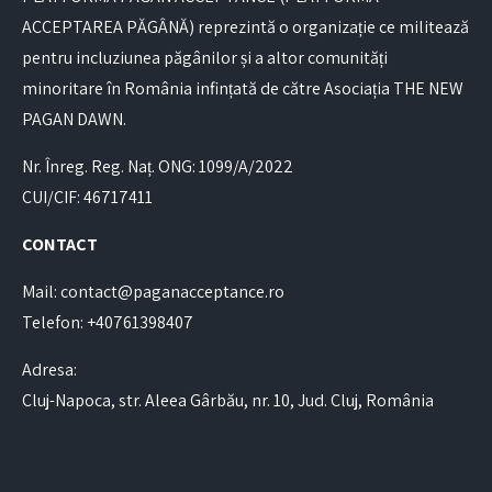
ACCEPTAREA PĂGÂNĂ) reprezintă o organizație ce militează
pentru incluziunea păgânilor și a altor comunități
minoritare în România infințată de către Asociația THE NEW
PAGAN DAWN.
Nr. Înreg. Reg. Naț. ONG: 1099/A/2022
CUI/CIF: 46717411
CONTACT
Mail: contact@paganacceptance.ro
Telefon: +40761398407
Adresa:
Cluj-Napoca, str. Aleea Gârbău, nr. 10, Jud. Cluj, România