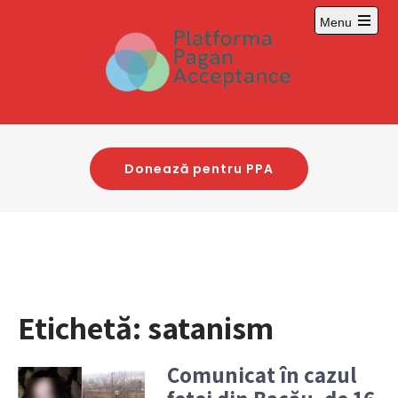
Skip
Menu
to
Open
content
main
menu
Donează pentru PPA
Etichetă:
satanism
Comunicat în cazul