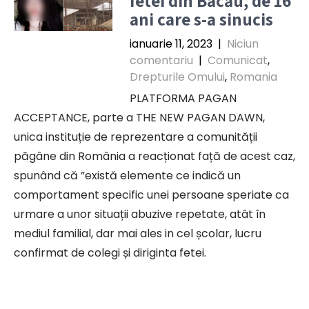
fetei din Bacău, de 16
ani care s-a sinucis
ianuarie 11, 2023
|
Niciun
comentariu
|
Comunicat
,
Drepturile Omului
,
Romania
PLATFORMA PAGAN
ACCEPTANCE, parte a THE NEW PAGAN DAWN,
unica instituție de reprezentare a comunității
păgâne din România a reacționat față de acest caz,
spunând că ”există elemente ce indică un
comportament specific unei persoane speriate ca
urmare a unor situații abuzive repetate, atât în
mediul familial, dar mai ales in cel școlar, lucru
confirmat de colegi și diriginta fetei.