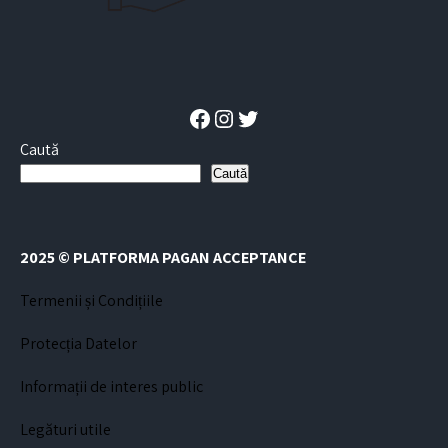
Facebook
Instagram
Twitter
Caută
Caută
2025 © PLATFORMA PAGAN ACCEPTANCE
Termenii și Condițiile
Protecția Datelor
Informații de interes public
Legături utile