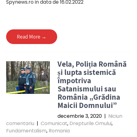
Spynews.ro in data de 16.02.2022
Read More →
Vela, Poliția Română
și lupta sistemică
împotriva
Satanismului sau
România „Grădina
Maicii Domnului”
decembrie 3, 2020
|
Niciun
comentariu
|
Comunicat
,
Drepturile Omului
,
Fundamentalism
,
Romania