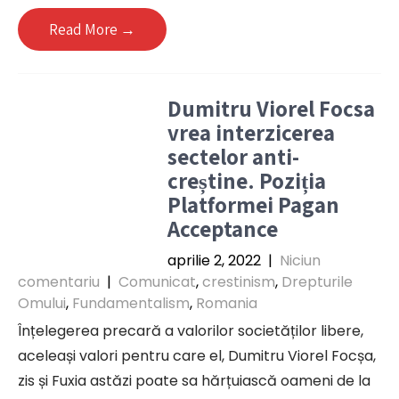
Read More →
Dumitru Viorel Focsa
vrea interzicerea
sectelor anti-
creștine. Poziția
Platformei Pagan
Acceptance
aprilie 2, 2022
|
Niciun
comentariu
|
Comunicat
,
crestinism
,
Drepturile
Omului
,
Fundamentalism
,
Romania
Înțelegerea precară a valorilor societăților libere,
aceleași valori pentru care el, Dumitru Viorel Focșa,
zis și Fuxia astăzi poate sa hărțuiască oameni de la