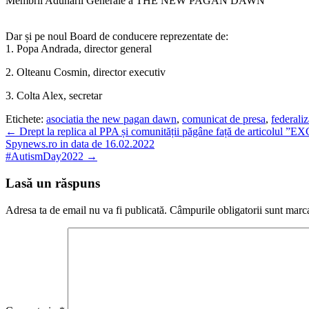
Membrii Adunării Generale a THE NEW PAGAN DAWN
Dar și pe noul Board de conducere reprezentate de:
1. Popa Andrada, director general
2. Olteanu Cosmin, director executiv
3. Colta Alex, secretar
Etichete:
asociatia the new pagan dawn
,
comunicat de presa
,
federaliz
Post
←
Drept la replica al PPA și comunității păgâne față de articolul ”EXC
Spynews.ro in data de 16.02.2022
navigation
#AutismDay2022
→
Lasă un răspuns
Adresa ta de email nu va fi publicată.
Câmpurile obligatorii sunt marc