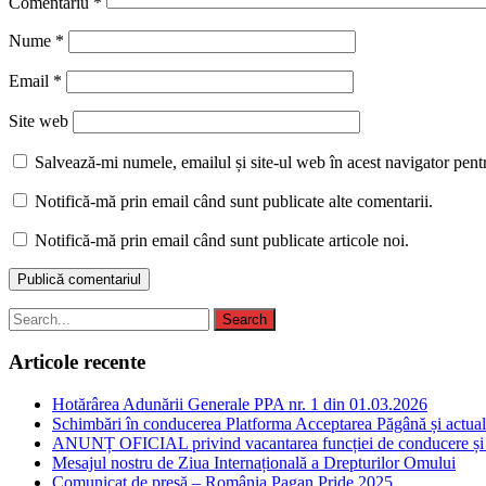
Comentariu
*
Nume
*
Email
*
Site web
Salvează-mi numele, emailul și site-ul web în acest navigator pent
Notifică-mă prin email când sunt publicate alte comentarii.
Notifică-mă prin email când sunt publicate articole noi.
Articole recente
Hotărârea Adunării Generale PPA nr. 1 din 01.03.2026
Schimbări în conducerea Platforma Acceptarea Păgână și actuali
ANUNȚ OFICIAL privind vacantarea funcției de conducere și or
Mesajul nostru de Ziua Internațională a Drepturilor Omului
Comunicat de presă – România Pagan Pride 2025