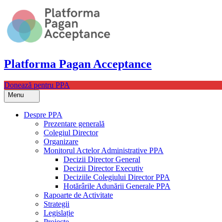
Skip
to
content
Platforma Pagan Acceptance
Donează pentru PPA
Menu
Despre PPA
Prezentare generală
Colegiul Director
Organizare
Monitorul Actelor Administrative PPA
Decizii Director General
Decizii Director Executiv
Deciziile Colegiului Director PPA
Hotărârile Adunării Generale PPA
Rapoarte de Activitate
Strategii
Legislație
Proiecte