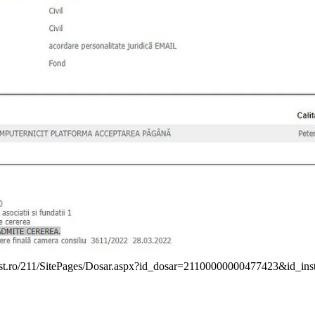
.just.ro/211/SitePages/Dosar.aspx?id_dosar=21100000000477423&id_in