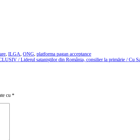
are
,
ILGA
,
ONG
,
platforma pagan acceptance
LUSIV / Liderul sataniștilor din România, consilier la primărie / Cu Sa
ate cu
*