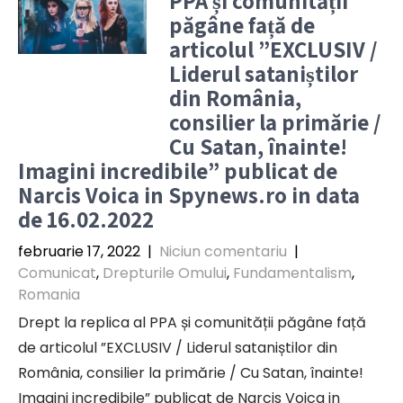
PPA și comunității
păgâne față de
articolul ”EXCLUSIV /
Liderul sataniștilor
din România,
consilier la primărie /
Cu Satan, înainte!
Imagini incredibile” publicat de
Narcis Voica in Spynews.ro in data
de 16.02.2022
februarie 17, 2022
|
Niciun comentariu
|
Comunicat
,
Drepturile Omului
,
Fundamentalism
,
Romania
Drept la replica al PPA și comunității păgâne față
de articolul ”EXCLUSIV / Liderul sataniștilor din
România, consilier la primărie / Cu Satan, înainte!
Imagini incredibile” publicat de Narcis Voica in