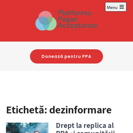
Skip
Menu
to
Open
content
main
menu
Donează pentru PPA
Etichetă:
dezinformare
Drept la replica al