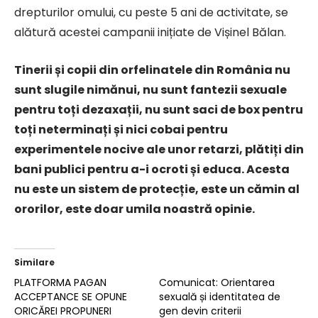
drepturilor omului, cu peste 5 ani de activitate, se
alătură acestei campanii inițiate de Vișinel Bălan.
Tinerii și copii din orfelinatele din România nu
sunt slugile nimănui, nu sunt fantezii sexuale
pentru toți dezaxații, nu sunt saci de box pentru
toți neterminați și nici cobai pentru
experimentele nocive ale unor retarzi, plătiți din
bani publici pentru a-i ocroti și educa. Acesta
nu este un sistem de protecție, este un cămin al
ororilor, este doar umila noastră opinie.
Similare
PLATFORMA PAGAN
Comunicat: Orientarea
ACCEPTANCE SE OPUNE
sexuală și identitatea de
ORICĂREI PROPUNERI
gen devin criterii