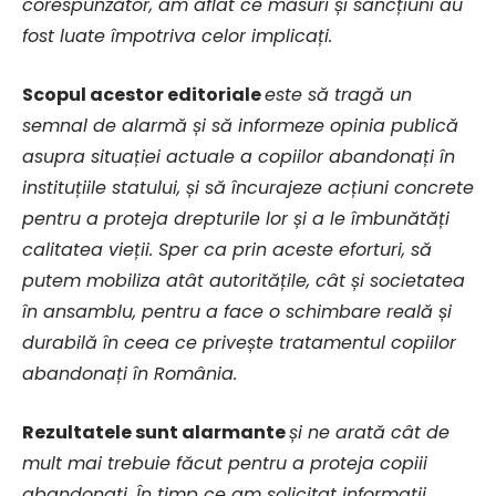
corespunzător, am aflat ce măsuri și sancțiuni au
fost luate împotriva celor implicați.
Scopul acestor editoriale
este să tragă un
semnal de alarmă și să informeze opinia publică
asupra situației actuale a copiilor abandonați în
instituțiile statului, și să încurajeze acțiuni concrete
pentru a proteja drepturile lor și a le îmbunătăți
calitatea vieții. Sper ca prin aceste eforturi, să
putem mobiliza atât autoritățile, cât și societatea
în ansamblu, pentru a face o schimbare reală și
durabilă în ceea ce privește tratamentul copiilor
abandonați în România.
Rezultatele sunt alarmante
și ne arată cât de
mult mai trebuie făcut pentru a proteja copiii
abandonați. În timp ce am solicitat informații