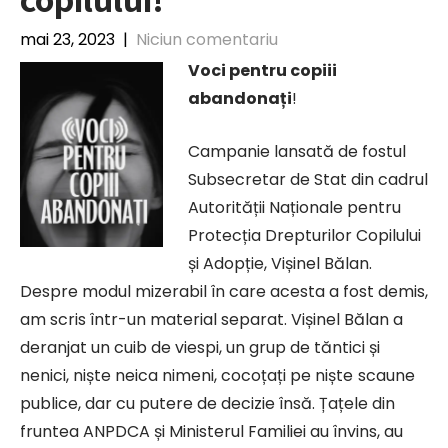
mai 23, 2023
|
Niciun comentariu
Voci pentru copiii
abandonați
!
Campanie lansată de fostul
Subsecretar de Stat din cadrul
Autorității Naționale pentru
Protecția Drepturilor Copilului
și Adopție, Vișinel Bălan.
Despre modul mizerabil în care acesta a fost demis,
am scris într-un material separat. Vișinel Bălan a
deranjat un cuib de viespi, un grup de tăntici și
nenici, niște neica nimeni, cocoțați pe niște
scaune
publice, dar cu putere de decizie însă. Țațele din
fruntea ANPDCA și Ministerul Familiei au învins, au