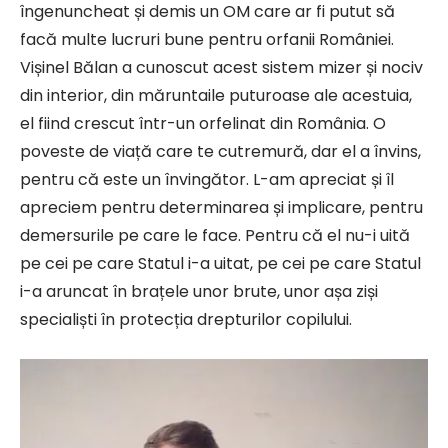
îngenuncheat și demis un OM care ar fi putut să
facă multe lucruri bune pentru orfanii României.
Vișinel Bălan a cunoscut acest sistem mizer și nociv
din interior, din măruntaile puturoase ale acestuia,
el fiind crescut într-un orfelinat din România. O
poveste de viață care te cutremură, dar el a învins,
pentru că este un învingător. L-am apreciat și îl
apreciem pentru determinarea și implicare, pentru
demersurile pe care le face. Pentru că el nu-i uită
pe cei pe care Statul i-a uitat, pe cei pe care Statul
i-a aruncat în brațele unor brute, unor așa ziși
specialiști în protecția drepturilor copilului.