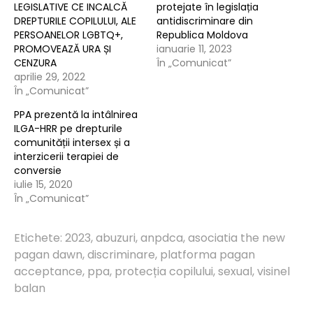
LEGISLATIVE CE INCALCĂ
protejate în legislația
DREPTURILE COPILULUI, ALE
antidiscriminare din
PERSOANELOR LGBTQ+,
Republica Moldova
PROMOVEAZĂ URA ȘI
ianuarie 11, 2023
CENZURA
În „Comunicat”
aprilie 29, 2022
În „Comunicat”
PPA prezentă la intâlnirea
ILGA-HRR pe drepturile
comunității intersex și a
interzicerii terapiei de
conversie
iulie 15, 2020
În „Comunicat”
Etichete:
2023
,
abuzuri
,
anpdca
,
asociatia the new
pagan dawn
,
discriminare
,
platforma pagan
acceptance
,
ppa
,
protecția copilului
,
sexual
,
visinel
balan