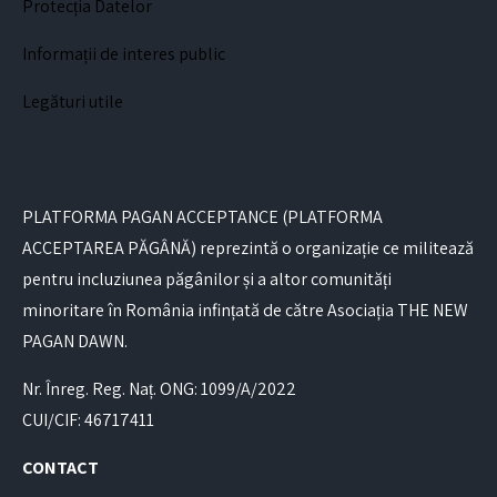
Protecția Datelor
Informații de interes public
Legături utile
PLATFORMA PAGAN ACCEPTANCE (PLATFORMA
ACCEPTAREA PĂGÂNĂ) reprezintă o organizație ce militează
pentru incluziunea păgânilor și a altor comunități
minoritare în România infințată de către Asociația THE NEW
PAGAN DAWN.
Nr. Înreg. Reg. Naț. ONG: 1099/A/2022
CUI/CIF: 46717411
CONTACT