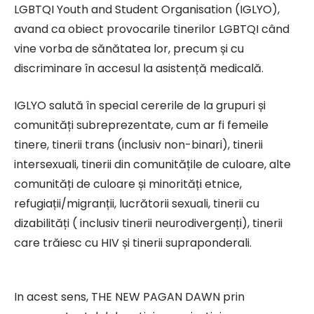
LGBTQI Youth and Student Organisation (IGLYO),
avand ca obiect provocarile tinerilor LGBTQI când
vine vorba de sănătatea lor, precum și cu
discriminare în accesul la asistență medicală.
IGLYO salută în special cererile de la grupuri și
comunități subreprezentate, cum ar fi femeile
tinere, tinerii trans (inclusiv non-binari), tinerii
intersexuali, tinerii din comunitățile de culoare, alte
comunități de culoare și minorități etnice,
refugiații/migranții, lucrătorii sexuali, tinerii cu
dizabilități ( inclusiv tinerii neurodivergenți), tinerii
care trăiesc cu HIV și tinerii supraponderali.
In acest sens, THE NEW PAGAN DAWN prin