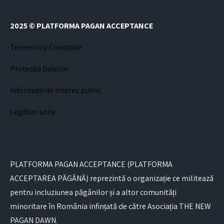
2025 © PLATFORMA PAGAN ACCEPTANCE
Termenii și Condițiile
Protecția Datelor
Informații de interes public
Legături utile
PLATFORMA PAGAN ACCEPTANCE (PLATFORMA
ACCEPTAREA PĂGÂNĂ) reprezintă o organizație ce militează
pentru incluziunea păgânilor și a altor comunități
minoritare în România infințată de către Asociația THE NEW
PAGAN DAWN.