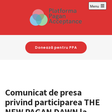
Skip
Menu
to
Open
content
main
menu
Donează pentru PPA
Comunicat de presa
privind participarea THE
NEW PAGAN DAWN la