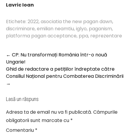
Lavric Ioan
Etichete:
2022
,
asociatia the new pagan dawn
,
discriminare
,
emilian neamtiu
,
iglyo
,
paganism
,
platforma pagan acceptance
,
ppa
,
reprezentare
Post
←
CP: Nu transformați România într-o nouă
navigation
Ungarie!
Ghid de redactare a petițiilor îndreptate către
Consiliul Național pentru Combaterea Discriminării
→
Lasă un răspuns
Adresa ta de email nu va fi publicată.
Câmpurile
obligatorii sunt marcate cu
*
Comentariu
*