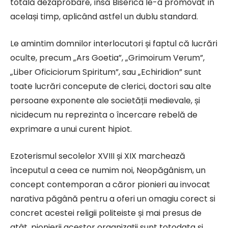
totală dezaprobare, însă Biserica le-a promovat în
același timp, aplicând astfel un dublu standard.
Le amintim domnilor interlocutori și faptul că lucrări
oculte, precum „Ars Goetia”, „Grimoirum Verum”,
„Liber Oficiciorum Spiritum”, sau „Echiridion” sunt
toate lucrări concepute de clerici, doctori sau alte
persoane exponente ale societății medievale, și
nicidecum nu reprezinta o încercare rebelă de
exprimare a unui curent hipiot.
Ezoterismul secolelor XVIII și XIX marchează
începutul a ceea ce numim noi, Neopăgânism, un
concept contemporan a căror pionieri au invocat
narativa păgână pentru a oferi un omagiu corect si
concret acestei religii politeiste și mai presus de
atât, pionierii acestor organizații sunt totodata și