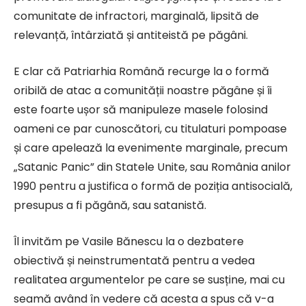
comunitate de infractori, marginală, lipsită de
relevanță, întârziată și antiteistă pe păgâni.
E clar că Patriarhia Română recurge la o formă
oribilă de atac a comunității noastre păgâne și îi
este foarte ușor să manipuleze masele folosind
oameni ce par cunoscători, cu titulaturi pompoase
și care apelează la evenimente marginale, precum
„Satanic Panic” din Statele Unite, sau România anilor
1990 pentru a justifica o formă de poziția antisocială,
presupus a fi păgână, sau satanistă.
Îl invităm pe Vasile Bănescu la o dezbatere
obiectivă și neinstrumentată pentru a vedea
realitatea argumentelor pe care se susține, mai cu
seamă având în vedere că acesta a spus că v-a