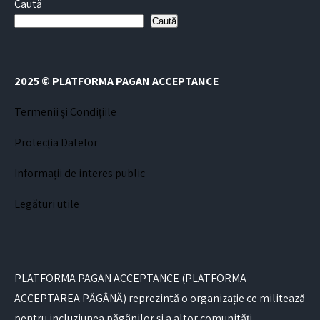
Caută
Caută
2025 © PLATFORMA PAGAN ACCEPTANCE
Termenii și Condițiile
Protecția Datelor
Informații de interes public
Legături utile
PLATFORMA PAGAN ACCEPTANCE (PLATFORMA
ACCEPTAREA PĂGÂNĂ) reprezintă o organizație ce militează
pentru incluziunea păgânilor și a altor comunități