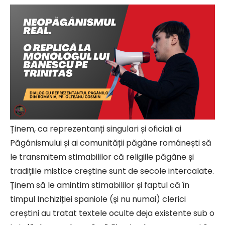
Ținem, ca reprezentanți singulari și oficiali ai
Păgânismului și ai comunității păgâne românești să
le transmitem stimabililor că religiile păgâne și
tradițiile mistice creștine sunt de secole intercalate.
Ținem să le amintim stimabililor și faptul că în
timpul Inchiziției spaniole (și nu numai) clerici
creștini au tratat textele oculte deja existente sub o