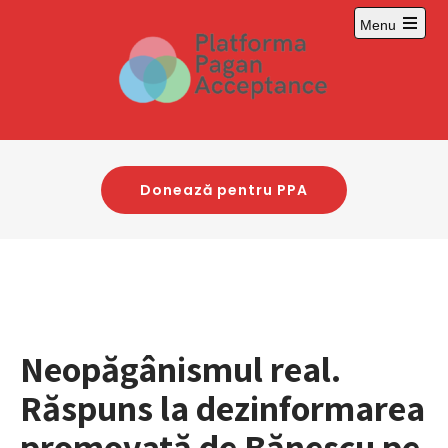
Skip
Menu
to
content
Donează pentru PPA
Neopăgânismul real.
Răspuns la dezinformarea
promovată de Bănescu pe