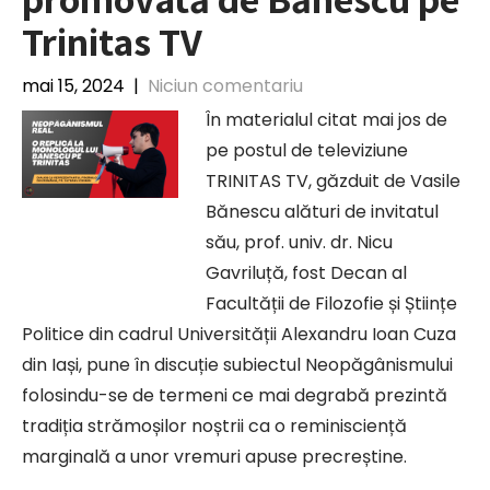
Trinitas TV
mai 15, 2024
|
Niciun comentariu
În materialul citat mai jos de
pe postul de televiziune
TRINITAS TV, găzduit de Vasile
Bănescu alături de invitatul
său, prof. univ. dr. Nicu
Gavriluță, fost Decan al
Facultății de Filozofie și Științe
Politice din cadrul Universității Alexandru Ioan Cuza
din Iași, pune în discuție subiectul Neopăgânismului
folosindu-se de termeni ce mai degrabă prezintă
tradiția strămoșilor noștrii ca o reminisciență
marginală a unor vremuri apuse precreștine.