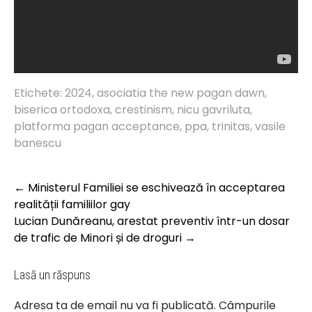
Etichete:
2024
,
asociatia the new pagan dawn
,
biserica ortodoxa
,
crestinism
,
nicu gavriluta
,
platforma pagan acceptance
,
ppa
,
trinitas
,
vasile
banescu
Post
←
Ministerul Familiei se eschivează în acceptarea
navigation
realității familiilor gay
Lucian Dunăreanu, arestat preventiv într-un dosar
de trafic de Minori și de droguri
→
Lasă un răspuns
Adresa ta de email nu va fi publicată.
Câmpurile