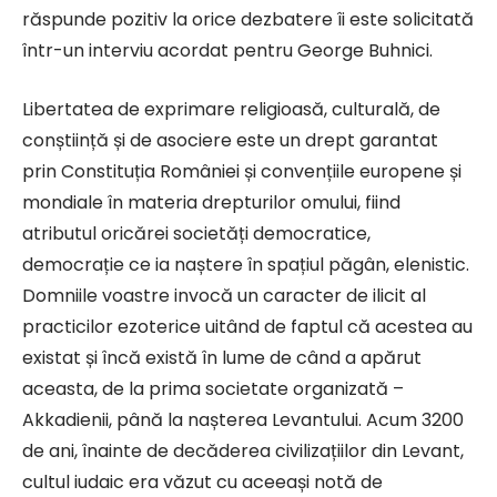
răspunde pozitiv la orice dezbatere îi este solicitată
într-un interviu acordat pentru George Buhnici.
Libertatea de exprimare religioasă, culturală, de
conștiință și de asociere este un drept garantat
prin Constituția României și convențiile europene și
mondiale în materia drepturilor omului, fiind
atributul oricărei societăți democratice,
democrație ce ia naștere în spațiul păgân, elenistic.
Domniile voastre invocă un caracter de ilicit al
practicilor ezoterice uitând de faptul că acestea au
existat și încă există în lume de când a apărut
aceasta, de la prima societate organizată –
Akkadienii, până la nașterea Levantului. Acum 3200
de ani, înainte de decăderea civilizațiilor din Levant,
cultul iudaic era văzut cu aceeași notă de