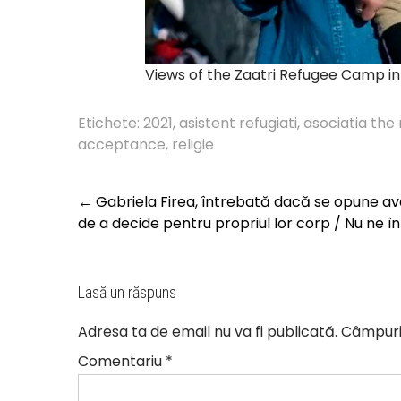
Views of the Zaatri Refugee Camp i
Etichete:
2021
,
asistent refugiati
,
asociatia th
acceptance
,
religie
Post
←
Gabriela Firea, întrebată dacă se opune avo
navigation
de a decide pentru propriul lor corp / Nu ne î
Lasă un răspuns
Adresa ta de email nu va fi publicată.
Câmpuril
Comentariu
*