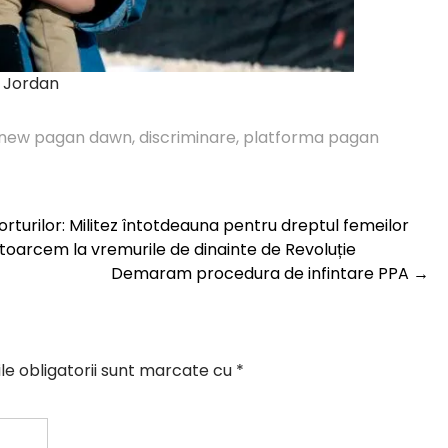
n Jordan
e new pagan dawn
,
discriminare
,
platforma pagan
rturilor: Militez întotdeauna pentru dreptul femeilor
ntoarcem la vremurile de dinainte de Revoluție
Demaram procedura de infintare PPA
→
e obligatorii sunt marcate cu
*