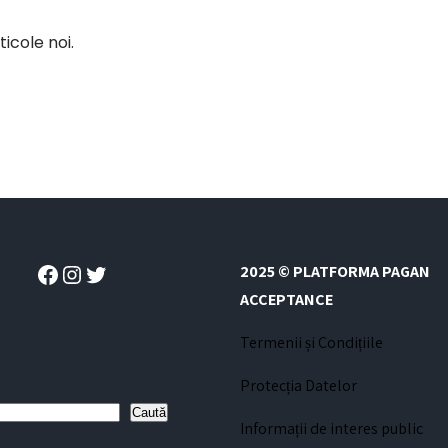
icole noi.
Facebook
Instagram
Twitter
2025 © PLATFORMA PAGAN
ACCEPTANCE
Termenii și Condițiile
Protecția Datelor
Caută
Informații de interes public