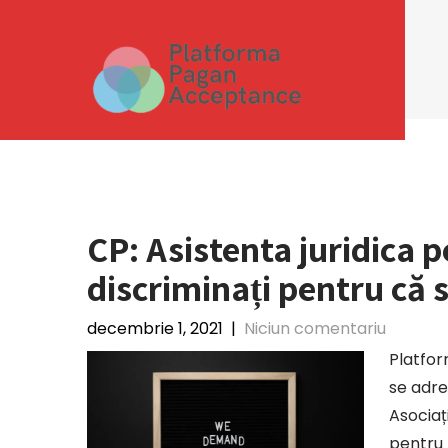
Skip
to
content
CP: Asistenta juridica pe
discriminați pentru că 
decembrie 1, 2021
|
Niciun comentariu
Platfo
se adre
Asociaț
pentru 