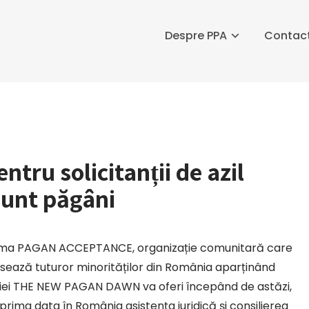
Despre PPA
Contac
ntru solicitanții de azil
sunt păgâni
rma PAGAN ACCEPTANCE, organizație comunitară care
sează tuturor minorităților din România aparținând
iei THE NEW PAGAN DAWN va oferi începând de astăzi,
prima data în România asistența juridică și consilierea