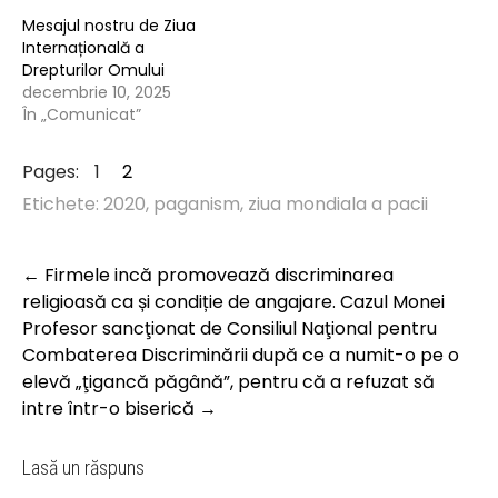
Mesajul nostru de Ziua
Internațională a
Drepturilor Omului
decembrie 10, 2025
În „Comunicat”
Page
,
Page
Pages:
1
2
Etichete:
2020
,
paganism
,
ziua mondiala a pacii
Post
←
Firmele incă promovează discriminarea
navigation
religioasă ca și condiție de angajare. Cazul Monei
Profesor sancţionat de Consiliul Naţional pentru
Combaterea Discriminării după ce a numit-o pe o
elevă „ţigancă păgână”, pentru că a refuzat să
intre într-o biserică
→
Lasă un răspuns