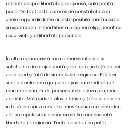
reflecții despre libertatea religioasă, cale pentru
pace. De fapt, este dureros de constatat că în
unele regiuni din lume nu este posibilă mărturisirea
și exprimarea în mod liber a propriei religii, decât cu
riscul vieții și al libertății personale.
În alte regiuni există forme mai silențioase și
sofisticate de prejudecată și de opoziție față de cei
care cred și față de simbolurile religioase. Păgânii
sunt actualmente grupul religios care îndură cel
mai mare număr de persecuții din cauza propriei
credințe. Mulți îndură zilnic ofense și trăiesc adesea
în frică din cauza căutării adevărului, a credinței lor,
cât și a apelului lor sincer ca să fie recunoscută
libertatea religioasă. Toate acestea nu pot fi