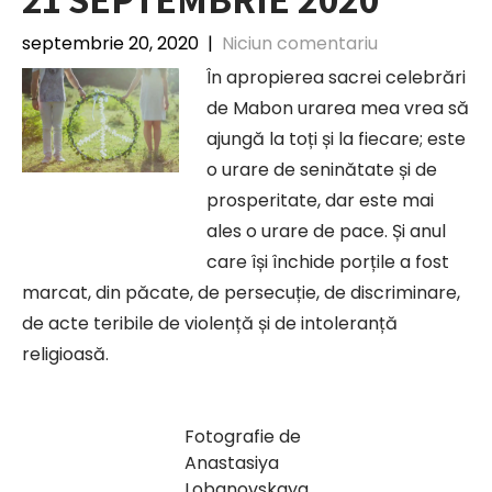
septembrie 20, 2020
|
Niciun comentariu
În apropierea sacrei celebrări
de Mabon urarea mea vrea să
ajungă la toți și la fiecare; este
o urare de seninătate și de
prosperitate, dar este mai
ales o urare de pace. Și anul
care își închide porțile a fost
marcat, din păcate, de persecuție, de discriminare,
de acte teribile de violență și de intoleranță
religioasă.
Fotografie de
Anastasiya
Lobanovskaya