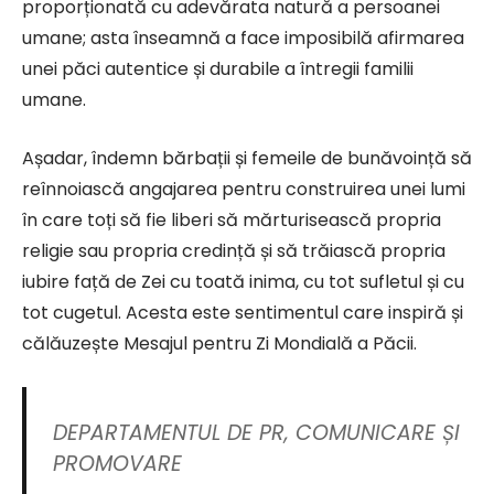
proporționată cu adevărata natură a persoanei
umane; asta înseamnă a face imposibilă afirmarea
unei păci autentice și durabile a întregii familii
umane.
Așadar, îndemn bărbații și femeile de bunăvoință să
reînnoiască angajarea pentru construirea unei lumi
în care toți să fie liberi să mărturisească propria
religie sau propria credință și să trăiască propria
iubire față de Zei cu toată inima, cu tot sufletul și cu
tot cugetul. Acesta este sentimentul care inspiră și
călăuzește Mesajul pentru Zi Mondială a Păcii.
DEPARTAMENTUL DE PR, COMUNICARE ȘI
PROMOVARE