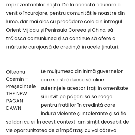
reprezentanților noștri. De la această adunare a
venit o încurajare, pentru comunitățile noastre din
lume, dar mai ales cu precădere cele din întregul
Orient Mijlociu și Peninsula Coreea și China, să
trăiască comuniunea și să continue să ofere o
mărturie curajoasă de credință în acele ținuturi.
Le mulțumesc din inimă guvernelor
Olteanu
Cosmin –
care se străduiesc să aline
Președintele
suferințele acestor frați în omenitate
THE NEW
și îi invit pe păgâni să se roage
PAGAN
pentru frații lor în credință care
DAWN
îndură violențe și intoleranțe și să fie
solidari cu ei. În acest context, am simțit deosebit de
vie oportunitatea de a împărtăși cu voi câteva