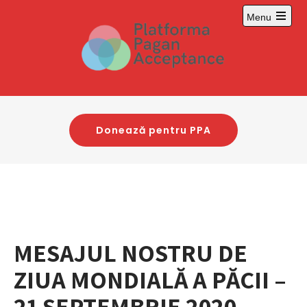
Skip
Menu
to
Open
content
main
menu
Donează pentru PPA
MESAJUL NOSTRU DE
ZIUA MONDIALĂ A PĂCII –
21 SEPTEMBRIE 2020