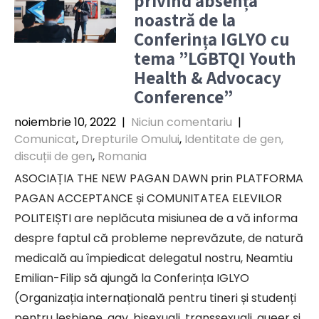
privind absența
noastră de la
Conferința IGLYO cu
tema ”LGBTQI Youth
Health & Advocacy
Conference”
noiembrie 10, 2022
|
Niciun comentariu
|
Comunicat
,
Drepturile Omului
,
Identitate de gen,
discuții de gen
,
Romania
ASOCIAȚIA THE NEW PAGAN DAWN prin PLATFORMA
PAGAN ACCEPTANCE și COMUNITATEA ELEVILOR
POLITEIȘTI are neplăcuta misiunea de a vă informa
despre faptul că probleme neprevăzute, de natură
medicală au împiedicat delegatul nostru, Neamtiu
Emilian-Filip să ajungă la Conferința IGLYO
(Organizația internațională pentru tineri și studenți
pentru lesbiene, gay, bisexuali, transsexuali, queer și