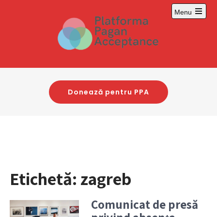
Skip
Menu
to
Open
content
main
menu
Donează pentru PPA
Etichetă:
zagreb
Comunicat de presă