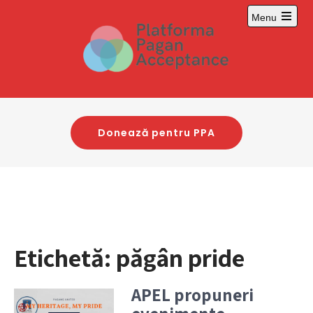
Skip
Menu
to
content
Donează pentru PPA
Etichetă:
păgân pride
APEL propuneri