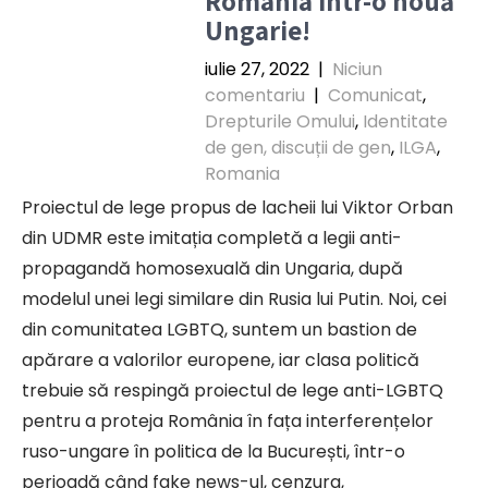
România într-o nouă
Ungarie!
iulie 27, 2022
|
Niciun
comentariu
|
Comunicat
,
Drepturile Omului
,
Identitate
de gen, discuții de gen
,
ILGA
,
Romania
Proiectul de lege propus de lacheii lui Viktor Orban
din UDMR este imitația completă a legii anti-
propagandă homosexuală din Ungaria, după
modelul unei legi similare din Rusia lui Putin. Noi, cei
din comunitatea LGBTQ, suntem un bastion de
apărare a valorilor europene, iar clasa politică
trebuie să respingă proiectul de lege anti-LGBTQ
pentru a proteja România în fața interferențelor
ruso-ungare în politica de la București, într-o
perioadă când fake news-ul, cenzura,