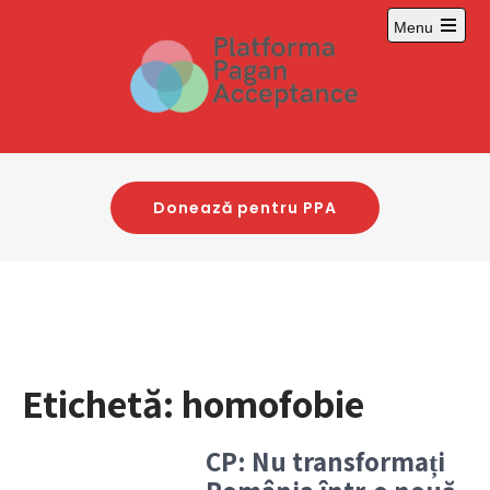
Skip
Menu
to
Open
content
main
menu
Donează pentru PPA
Etichetă:
homofobie
CP: Nu transformați