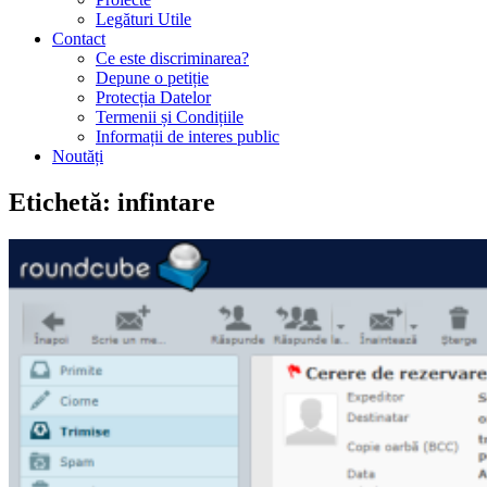
Legături Utile
Contact
Ce este discriminarea?
Depune o petiție
Protecția Datelor
Termenii și Condițiile
Informații de interes public
Noutăți
Etichetă:
infintare