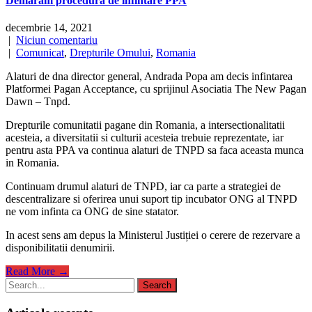
Demaram procedura de infintare PPA
decembrie 14, 2021
|
Niciun comentariu
|
Comunicat
,
Drepturile Omului
,
Romania
Alaturi de dna director general, Andrada Popa am decis infintarea
Platformei Pagan Acceptance, cu sprijinul Asociatia The New Pagan
Dawn – Tnpd.
Drepturile comunitatii pagane din Romania, a intersectionalitatii
acesteia, a diversitatii si culturii acesteia trebuie reprezentate, iar
pentru asta PPA va continua alaturi de TNPD sa faca aceasta munca
in Romania.
Continuam drumul alaturi de TNPD, iar ca parte a strategiei de
descentralizare si oferirea unui suport tip incubator ONG al TNPD
ne vom infinta ca ONG de sine statator.
In acest sens am depus la Ministerul Justiției o cerere de rezervare a
disponibilitatii denumirii.
Read More →