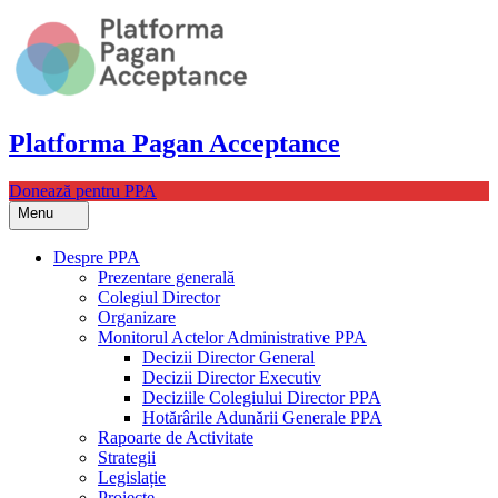
Skip
to
content
Platforma Pagan Acceptance
Donează pentru PPA
Menu
Despre PPA
Prezentare generală
Colegiul Director
Organizare
Monitorul Actelor Administrative PPA
Decizii Director General
Decizii Director Executiv
Deciziile Colegiului Director PPA
Hotărârile Adunării Generale PPA
Rapoarte de Activitate
Strategii
Legislație
Proiecte